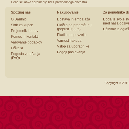
Cene se lahko spremenijo brez predhodnega obvestila.
Spoznaj nas
Nakupovanje
Za ponudnike do
O Darilnici
Dostava in embalaža
Dodajte svoje st
med naša dožive
Skrb za kupce
Plačilo po predračunu
(popust 0,99 €)
Učinkovito ogla
Prejemniki bonov
Plačilo po povzetju
Pomoč in kontakti
Varnost nakupa
Varovanje podatkov
Vstop za uporabnike
Piškotki
Pogoji poslovanja
Pogosta vprašanja
(FAQ)
Copyright © 2011-