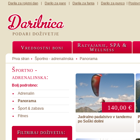
Darila za rojstni dan
|
Darilo za pare
|
Darila za fanta
|
Darilo za punco
|
Poslov
PODARI DOŽIVETJE
Razvajanje, SPA &
Vrednostni boni
Wellness
Prva stran
•
Športno - adrenalinska
•
Panorama
Športno -
adrenalinska:
Bolj podrobno:
Adrenalin
Panorama
140,00 €
Šport & zabava
Fitnes
Jadralno padalstvo v tandemu
P
po Soški dolini
p
Filtriraj doživetja:
Filtriraj doživetja:
Filtriraj doživetja:
Filtriraj doživetja:
Filtriraj doživetja:
Filtriraj doživetja:
Filtriraj doživetja:
Filtriraj doživetja:
Filtriraj doživetja: