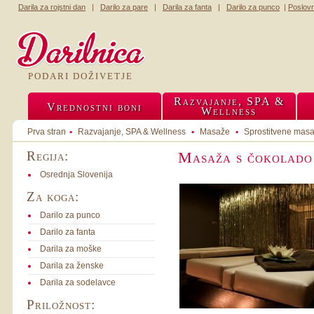
Darila za rojstni dan
|
Darilo za pare
|
Darila za fanta
|
Darilo za punco
|
Poslov
PODARI DOŽIVETJE
Razvajanje, SPA &
Vrednostni boni
Wellness
Prva stran
•
Razvajanje, SPA & Wellness
•
Masaže
•
Sprostitvene mas
Regija:
Masaža s čokolado 
Osrednja Slovenija
Za koga:
Darilo za punco
Darilo za fanta
Darila za moške
Darila za ženske
Darila za sodelavce
Priložnost: