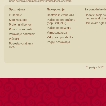
Cene se lahko spremenijo brez predhodnega obvestila.
Spoznaj nas
Nakupovanje
Za ponudnike do
O Darilnici
Dostava in embalaža
Dodajte svoje st
med naša dožive
Skrb za kupce
Plačilo po predračunu
(popust 0,99 €)
Učinkovito ogla
Prejemniki bonov
Plačilo po povzetju
Pomoč in kontakti
Varnost nakupa
Varovanje podatkov
Vstop za uporabnike
Piškotki
Pogoji poslovanja
Pogosta vprašanja
(FAQ)
Copyright © 2011-