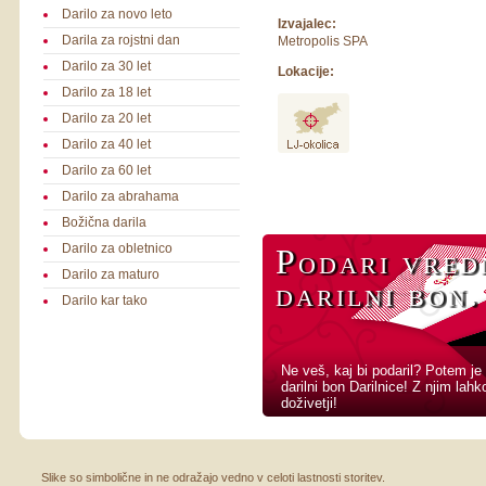
Darilo za novo leto
Izvajalec:
Darila za rojstni dan
Metropolis SPA
Darilo za 30 let
Lokacije:
Darilo za 18 let
Darilo za 20 let
Darilo za 40 let
Darilo za 60 let
Darilo za abrahama
Božična darila
Darilo za obletnico
Podari vred
Podari vred
Podari vred
Podari vred
Podari vred
Podari vred
Podari vred
Podari vred
Podari vred
Darilo za maturo
darilni bon.
darilni bon.
darilni bon.
darilni bon.
darilni bon.
darilni bon.
darilni bon.
darilni bon.
darilni bon.
Darilo kar tako
Ne veš, kaj bi podaril? Potem je 
darilni bon Darilnice! Z njim lah
doživetji!
Slike so simbolične in ne odražajo vedno v celoti lastnosti storitev.