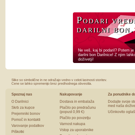
Podari vred
Podari vred
Podari vred
Podari vred
Podari vred
Podari vred
Podari vred
Podari vred
Podari vred
darilni bon.
darilni bon.
darilni bon.
darilni bon.
darilni bon.
darilni bon.
darilni bon.
darilni bon.
darilni bon.
Ne veš, kaj bi podaril? Potem je 
darilni bon Darilnice! Z njim lah
doživetji!
Slike so simbolične in ne odražajo vedno v celoti lastnosti storitev.
Cene se lahko spremenijo brez predhodnega obvestila.
Spoznaj nas
Nakupovanje
Za ponudnike do
O Darilnici
Dostava in embalaža
Dodajte svoje st
med naša dožive
Skrb za kupce
Plačilo po predračunu
(popust 0,99 €)
Učinkovito ogla
Prejemniki bonov
Plačilo po povzetju
Pomoč in kontakti
Varnost nakupa
Varovanje podatkov
Vstop za uporabnike
Piškotki